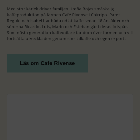
Med stor kärlek driver familjen Ureña Rojas småskalig
kaffeproduktion på farmen Café Rivense i Chirripo. Paret
Regulo och Isabel har båda odlat kaffe sedan 18 års ålder och
sönerna Ricardo, Luis, Mario och Esteban går i deras fotspår.
Som nästa generation kaffeodlare tar dom över farmen och vill
fortsätta utveckla den genom specialkaffe och egen export.
Läs om Cafe Rivense