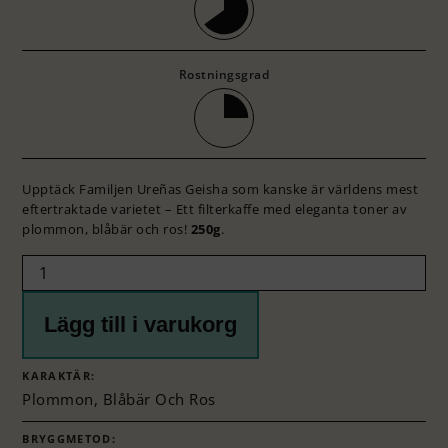
Rostningsgrad
Upptäck Familjen Ureñas Geisha som kanske är världens mest
eftertraktade varietet – Ett filterkaffe med eleganta toner av
plommon, blåbär och ros!
250g
.
Lägg till i varukorg
KARAKTÄR:
Plommon, Blåbär Och Ros
BRYGGMETOD: