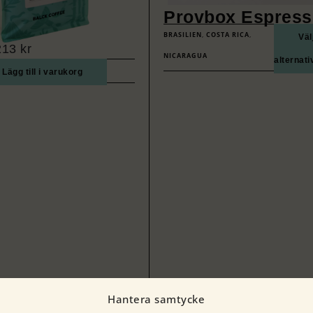
Provbox Espress
BRASILIEN
,
COSTA RICA
,
Väl
213
kr
NICARAGUA
alternati
Lägg till i varukorg
Hantera samtycke