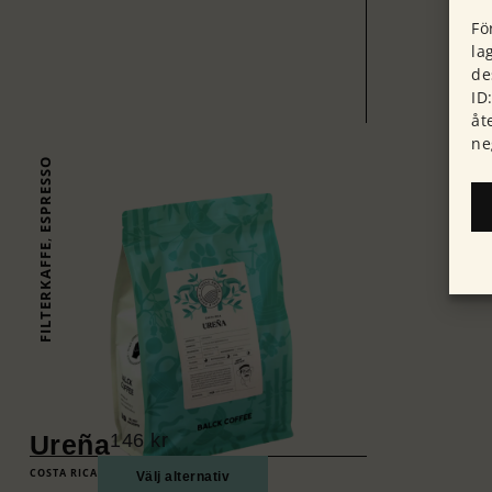
Fö
la
de
ID
åt
ne
ESPRESSO
,
FILTERKAFFE
Ureña
146
kr
COSTA RICA
Välj alternativ