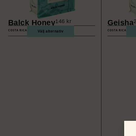
Balck Honey
146
kr
Geisha
COSTA RICA
COSTA RICA
Välj alternativ