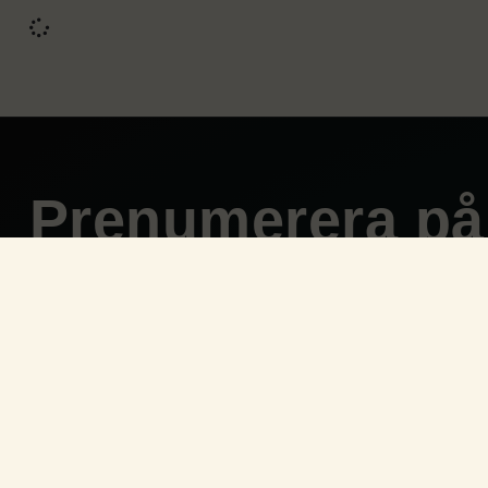
Prenumerera på 
kaffe
Välj ditt favoritkaffe och hur ofta du vill ha det 
Inget bindande, bara riktigt gott kaffe direkt hem
För dig som vill slippa panik utan kaffe på mo
Börja Prenumerera
Läs mer