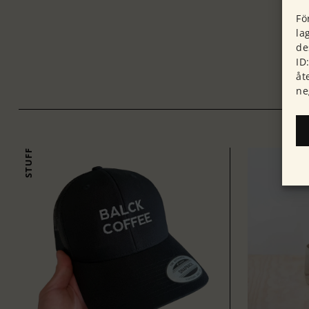
Fö
la
de
ID
åt
ne
STUFF
STUFF