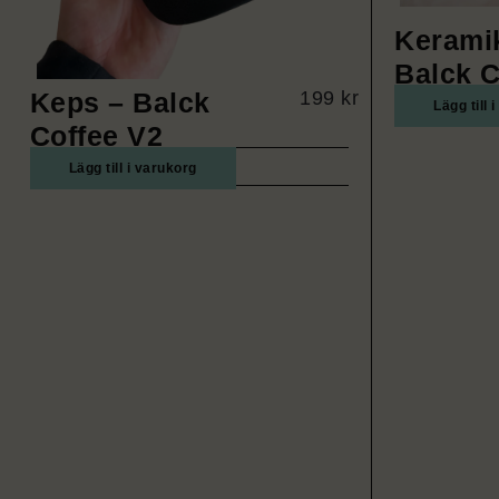
Kerami
Balck C
Keps – Balck
199
kr
Lägg till 
Coffee V2
Lägg till i varukorg