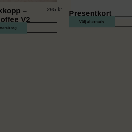
kkopp –
295
kr
Presentkort
offee V2
Välj alternativ
i varukorg