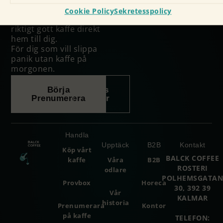
vi sköter resten.
Cookie Policy
Sekretesspolicy
Inget bindande, bara
riktigt gott kaffe direkt
hem till dig.
För dig som vill slippa
panik utan kaffe på
morgonen.
Börja
Läs
Prenumerera
mer
Handla
Upptäck
B2B
Kontakt
Köp vårt
BALCK COFFEE
kaffe
Våra
B2B
ROSTERI
odlare
POLHEMSGATA
Provbox
Horeca
30, 392 39
Vår
KALMAR
historia
Prenumerara
Kontor
på kaffe
TELEFON: