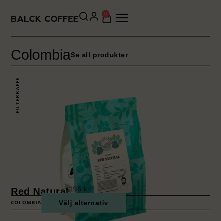
0
Colombia
Se all produkter
FILTERKAFFE
195
kr
Red Natural
COLOMBIA
Välj alternativ