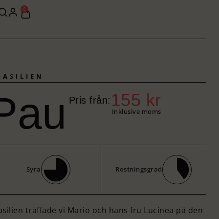
0
RASILIEN
 Pau
155
kr
Pris från:
Inklusive moms
Syra
Rostningsgrad
rasilien träffade vi Mario och hans fru Lucinea på den