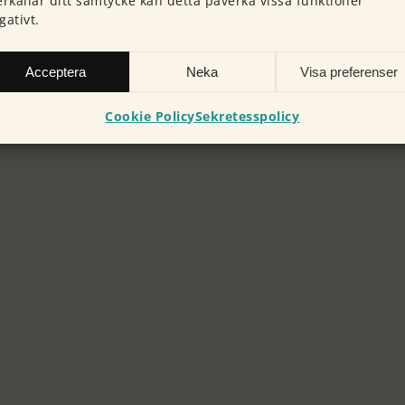
erkallar ditt samtycke kan detta påverka vissa funktioner
gativt.
Acceptera
Neka
Visa preferenser
Cookie Policy
Sekretesspolicy