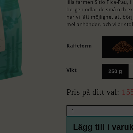
lilla farmen Sítio Pica-Pau, 
bergen odlar de små och exk
har vi fått möjlighet att bör
mellanhänder, och vi är sto
Kaffeform
Vikt
250 g
15
Lägg till i varu