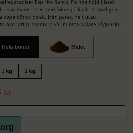
i kaffeparadiset Espírito Santo. På hög höjd bland
lusiva kvantiteter med fokus på kvalitet. Äntligen
ja köpa bönor direkt från paret, helt utan
lta över att presentera vår minsta odlare någonsin.
Hela bönor
Malet
1 kg
3 kg
5
kr
korg