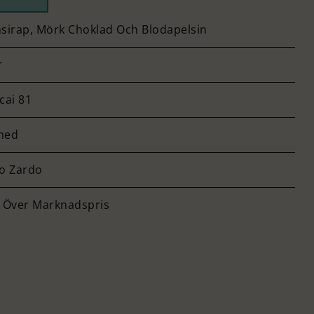
sirap, Mörk Choklad Och Blodapelsin
r
cai 81
hed
o Zardo
 Över Marknadspris