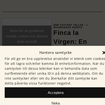
DÄR VATTNET FALLER – I
NICARAGUAS HJÄRTA
Klicka för att godkänna
Finca la
statistik cookies och aktivera
Virgen: En
detta innehåll
familjs resa
Hantera samtycke
mot hållbarhet
För att ge en bra upplevelse använder vi teknik som cookie
för att lagra och/eller komma åt enhetsinformation. När du
I de dimhöljda bergen i
samtycker till dessa tekniker kan vi behandla data som
surfbeteende eller unika ID:n på denna webbplats. Om du
Nicaragua, en timmes
inte samtycker eller om du återkallar ditt samtycke kan
bilfärd från Matagalpa når
detta påverka vissa funktioner negativt.
man farmen Finca la
Virgen. Naturen och
Acceptera
omgivningen är sagolikt
Neka