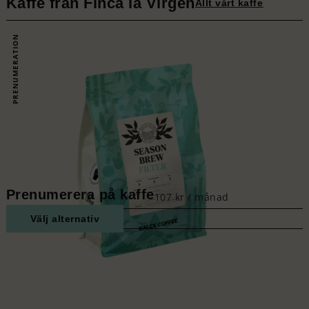
Kaffe från Finca la Virgen
Allt vårt kaffe
PRENUMERATION
Prenumerera på kaffe
107
kr
/ månad
Välj alternativ